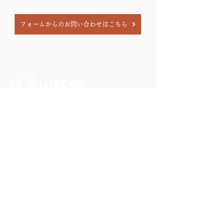
フォームからのお問い合わせはこちら
Kumagawa Ryokan
〒866-0831
熊本県八代市萩原町１丁目２番１号
0965-32-2015
TEL.
（電話受付時間 8：00～22：00）
FAX.
0965-35-0366
空室検索
会員登録
ご予約
登録情報照会