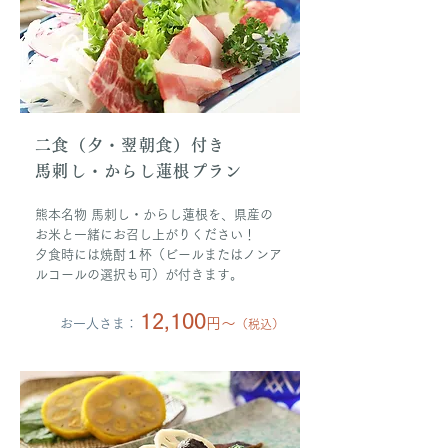
二食（夕・翌朝食）付き
馬刺し・からし蓮根プラン
熊本名物 馬刺し・からし蓮根を、県産の
お米と一緒にお召し上がりください！
夕食時には焼酎１杯（ビールまたはノンア
ルコールの選択も可）が付きます。
12,100
円〜
お一人さま：
（
税込）