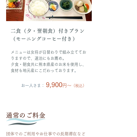
二食（夕・翌朝食）付きプラン
（
モーニングコーヒー
付き）
メニューは女将が日替わりで組み立ててお
りますので、連泊にもお薦め。
夕食・朝食共に熊本県産のお米を使用し、
食材も地元産にこだわっております
。
9,900
円〜
お一人さま：
（
税込）
通常のご料金
団体でのご利用やお仕事での長期滞在など