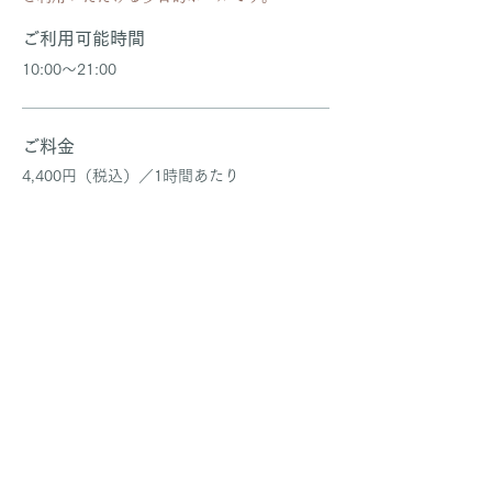
ご利用可能時間
10:00〜21:00
ご料金
4,400円（税込）／1時間あたり
※使用料は、ご利用の目的（催事が有料か無
料か）や人数などで異なります。
詳しくはお電話にてお問い合わせください
ませ。
TEL.
0965-32-2015
グランドピアノ使用料
YAMAHA C5
5,500円（税込）／
1回