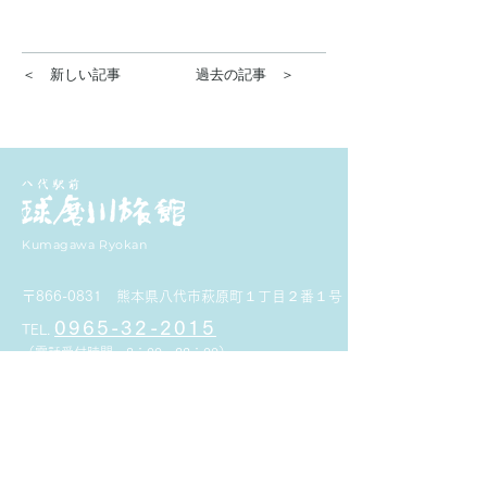
＜ 新しい記事
過去の記事 ＞
Kumagawa Ryokan
〒866-0831
熊本県八代市萩原町１丁目２番１号
0965-32-2015
TEL.
（電話受付時間 8：00～22：00）
FAX.
0965-35-0366
空室検索
会員登録
ご予約
登録情報照会