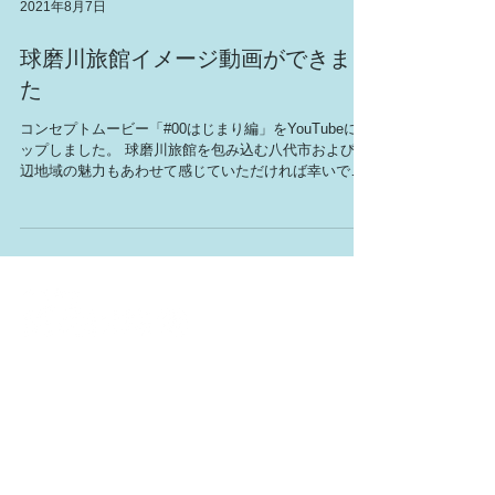
段) ・松井家墓所（春光寺） ・松浜軒 ・さかもと八竜
2021年8月7日
天文台 ・白滝公園 ・八代市立博物館 未来の森ミュー
ジアム ・八代城跡 ・お祭りでんでん館 ・氷川ダム ・
球磨川旅館イメージ動画ができまし
笠松橋公園 ・水島 ・球磨川 ■動画の中でご紹介してい
る八代の「特産物」 ・晩白柚 ・イ草 八代旅館組合 公
た
式サイト https://www.yatsushiro-ryokan.com #八代市 #
八代市観光 #八代市宿泊 #くまもとみなみ #DMOやつ
コンセプトムービー「#00はじまり編」をYouTubeにア
しろ #八代旅館組合
ップしました。 球磨川旅館を包み込む八代市および周
辺地域の魅力もあわせて感じていただければ幸いで
す。 「八代駅前 球磨川旅館 Kumagawa Ryokan
concept movie #00はじまり編」
Kumagawa Ryokan
〒866-0831
熊本県八代市萩原町１丁目２番１号
0965-32-2015
TEL.
（電話受付時間 8：00～22：00）